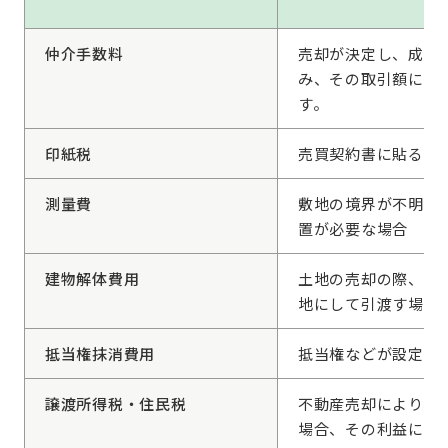
仲介手数料
売却が決定し、成約
み、その取引額に応
す。
印紙税
売買契約書に貼る印
測量費
敷地の境界が不明確
置が必要な場合
建物解体費用
土地の売却の際、古
地にして引渡す場合
抵当権抹消費用
抵当権などが設定さ
譲渡所得税・住民税
不動産売却により、
場合、その利益に課