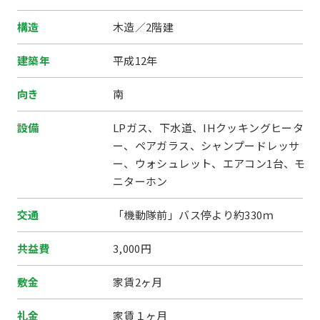
構造
木造／2階建
建築年
平成12年
向き
南
設備
LPガス、下水道、IHクッキングヒータ
ー、ペアガラス、シャンプードレッサ
ー、ウォシュレット、エアコン1台、モ
ニターホン
交通
「機動隊前」バス停より約330ｍ
共益費
3,000円
敷金
家賃2ヶ月
礼金
家賃１ヶ月