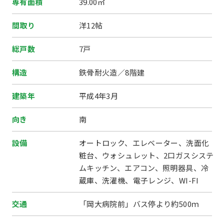
専有面積
39.00㎡
間取り
洋12帖
総戸数
7戸
構造
鉄骨耐火造／8階建
建築年
平成4年3月
向き
南
設備
オートロック、エレベーター、洗面化
粧台、ウォシュレット、2口ガスシステ
ムキッチン、エアコン、照明器具、冷
蔵庫、洗濯機、電子レンジ、WI-FI
交通
「岡大病院前」バス停より約500ｍ