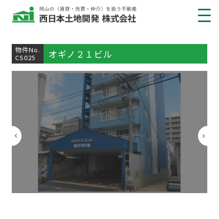
借りたい
物件No.
オギノ２１ビル
CS025